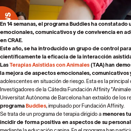
En 14 semanas, el programa Buddies ha constatado 
emocionales, comunicativos y de convivencia en ad
en CRAE.
Este año, se ha introducido un grupo de control par
científicamente la eficacia de la interacción asistid
Las
Terapias Asistidas con Animales
(TAA) han demos
la mejora de aspectos emocionales, comunicativos 
adolescentes en situación de riesgo. Esta es la principal
Investigadores de la Cátedra Fundación Affinity "Animales
Universitat Autònoma de Barcelona han extraído de los r
programa
Buddies
, impulsado por Fundación Affinity.
Se trata de un programa de terapia dirigido a
menores tu
incidir de forma positiva en aspectos de su person
mediante la educación canina. En el programa han parti