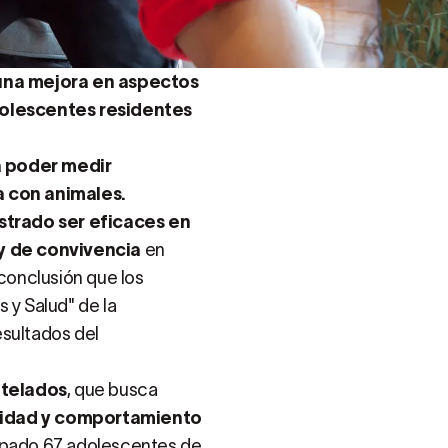
una mejora en aspectos
olescentes residentes
a poder medir
a con animales.
trado ser eficaces en
y de convivencia
en
 conclusión que los
 y Salud" de la
esultados del
telados
, que busca
alidad y comportamiento
cipado 67 adolescentes de