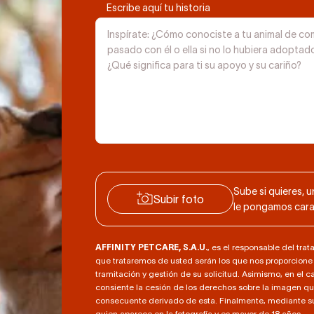
Escribe aquí tu historia
Sube si quieres, 
Subir foto
le pongamos cara,
AFFINITY PETCARE, S.A.U.
, es el responsable del tra
que trataremos de usted serán los que nos proporcione 
tramitación y gestión de su solicitud. Asimismo, en el
consiente la cesión de los derechos sobre la imagen qu
consecuente derivado de esta. Finalmente, mediante su
quien aparece en la fotografía y es mayor de 18 años.