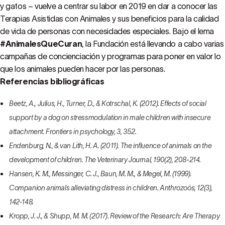
y gatos – vuelve a centrar su labor en 2019 en dar a conocer las
Terapias Asistidas con Animales y sus beneficios para la calidad
de vida de personas con necesidades especiales. Bajo el lema
#AnimalesQueCuran
, la Fundación está llevando a cabo varias
campañas de concienciación y programas para poner en valor lo
que los animales pueden hacer por las personas.
Referencias bibliográficas
Beetz, A., Julius, H., Turner, D., & Kotrschal, K. (2012). Effects of social
support by a dog on stressmodulation in male children with insecure
attachment. Frontiers in psychology, 3, 352.
Endenburg, N., & van Lith, H. A. (2011). The influence of animals on the
development of children. The Veterinary Journal, 190(2), 208-214.
Hansen, K. M., Messinger, C. J., Baun, M. M., & Megel, M. (1999).
Companion animals alleviating distress in children. Anthrozoös, 12(3),
142-148.
Kropp, J. J., & Shupp, M. M. (2017). Review of the Research: Are Therapy