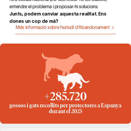
entendre el problema i proposar-hi solucions.
Junts, podem canviar aquesta realitat. Ens
dones un cop de mà?
Més informació sobre l'estudi d'Abandonament
+285.720
gossos i gats recollits per protectores a Espanya
durant el 2025