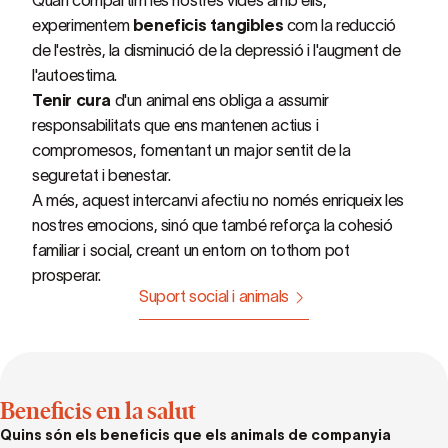
Quan compartim les nostres vides amb ells,
experimentem
beneficis tangibles
com la reducció
de l'estrès, la disminució de la depressió i l'augment de
l'autoestima.
Tenir cura
d'un animal ens obliga a assumir
responsabilitats que ens mantenen actius i
compromesos, fomentant un major sentit de la
seguretat i benestar.
A més, aquest intercanvi afectiu no només enriqueix les
nostres emocions, sinó que també reforça la cohesió
familiar i social, creant un entorn on tothom pot
prosperar.
Suport social i animals
Beneficis en la salut
Quins són els beneficis que els animals de companyia