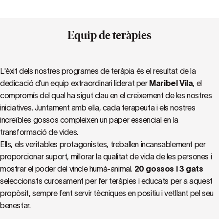
Equip de teràpies
L'èxit dels nostres programes de teràpia és el resultat de la
dedicació d'un equip extraordinari liderat per
Maribel Vila
, el
compromís del qual ha sigut clau en el creixement de les nostres
iniciatives. Juntament amb ella, cada terapeuta i els nostres
increïbles gossos compleixen un paper essencial en la
transformació de vides.
Ells, els veritables protagonistes, treballen incansablement per
proporcionar suport, millorar la qualitat de vida de les persones i
mostrar el poder del vincle humà-animal.
20 gossos i 3 gats
seleccionats curosament per fer teràpies i educats per a aquest
propòsit, sempre fent servir tècniques en positiu i vetllant pel seu
benestar.