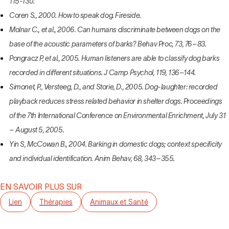
115-130.
Coren S., 2000. How to speak dog. Fireside.
Molnar C., et al., 2006. Can humans discriminate between dogs on the
base of the acoustic parameters of barks? Behav Proc, 73, 76–83.
Pongracz P, et al., 2005. Human listeners are able to classify dog barks
recorded in different situations. J Camp Psychol, 119, 136–144.
Simonet, P., Versteeg, D., and Storie, D., 2005. Dog-laughter: recorded
playback reduces stress related behavior in shelter dogs. Proceedings
of the 7th International Conference on Environmental Enrichment, July 31
– August 5, 2005.
Yin S, McCowan B., 2004. Barking in domestic dogs; context specificity
and individual identification. Anim Behav, 68, 343–355.
EN SAVOIR PLUS SUR
Lien
Thérapies
Animaux et Santé