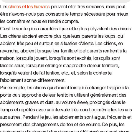
Les
chiens et les humains
peuvent être très similaires, mais peut-
être n'avons-nous pas consacré le temps nécessaire pour mieux
les connaître et nous en rendre compte.
C'est le son le plus caractéristique et le plus polyvalent des chiens.
Les chiens aboient encore plus que leurs parents les loups, qui
aboient très peu et surtout en situation d'alerte. Les chiens, en
revanche, aboient lorsque leur famille et petparents rentrent à la
maison, lorsqu'ils jouent, lorsqu'ils sont excités, lorsqu'ils sont
laissés seuls, lorsqu'un étranger s'approche de leur territoire,
lorsqu'ils veulent de l'attention, etc., et, selon le contexte,
l'aboiement sonne différemment.
Par exemple, les chiens qui aboient lorsqu'un étranger frappe à la
porte ou s'approche de leur territoire utilisent généralement des
aboiements graves et durs, au volume élevé, prolongés dans le
temps et répétés avec un intervalle très court ou même liés les uns
aux autres. Pendant le jeu, les aboiements sont aigus, fréquents et
présentent des changements de ton et de volume. De plus, les
aboiements d'isolement d'un chien qui a été laissé seul sont aigus