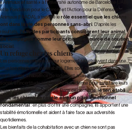
« Animaux et santé » à l’Université autonome de Barcelone (UAB)
et la Fondation pour le Conseil et l’Action pour la Défense des
Animaux (FAADA), a montré le
rôle essentiel que les chiens
ont dans la vie des personnes sans-abri
. D’après les
résultats,
74 % des participants considèrent leur animal
de compagnie comme leur principale source de soutien
social
.
Un refuge chez les chiens
Les personnes privées de leur logement se retrouvent dans une
situation d’extrême vulnérabilité. Elles sont non seulement
confrontées à l’absence de logement, mais aussi à l’isolement
social, à l’incertitude et à la lutte quotidienne pour satisfaire leurs
besoins les plus élémentaires. Dans ce contexte,
le lien établi
avec les chiens se révèle être un pilier émotionnel
fondamental
: en plus d’offrir une compagnie, ils apportent une
stabilité émotionnelle et aident à faire face aux adversités
quotidiennes.
Les bienfaits de la cohabitation avec un chien ne sont pas