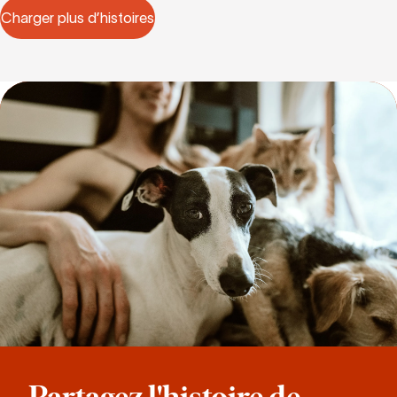
un compagnon à
Charger plus d’histoires
porte de la cuisine
poils au pied de mon
fermée pour qu elle
lit est très
se sente
réconfortant et
suffisamment en
thérapeutique. Merci
sécurité pour y rester
Bruce.
là nuit. Petit à petit,
5
elle s est laissée
regarder, puis
approcher , puis
caresser . Elle n'a plus
jamais froid ni faim.
Adele est arrivée
dans ma vie à une
période où j allais
mal, à cause de
problèmes de santé
importants. Elle m a
aidée, m a apaisée.
Elle me donne
énormément d amour
, j adore quand elle
vient dormir contre
moi en enfouissant