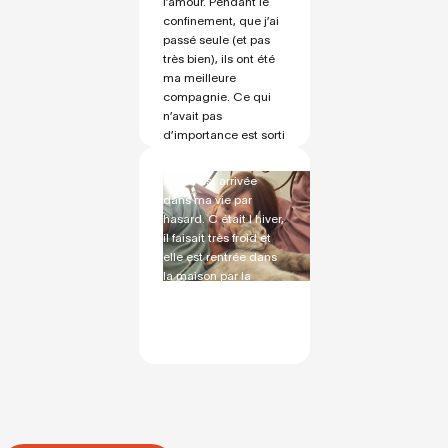
l’amour. Pendant le
qui avait besoin d'un
confinement, que j’ai
accueil urgent pour
passé seule (et pas
un petit chien
très bien), ils ont été
maltraité que les
ma meilleure
propriétaires avaient
compagnie. Ce qui
jeté à la rue. Quand
n’avait pas
j'ai vu l'annonce, je
d’importance est sorti
n'ai pas hésité à les
de ma vie, et mes
contacter pour être
trois chats sont restés
Adele est arrivée
famille d'accueil, une
mes véritables
dans ma vie par
fois entré dans la
compagnons.
hasard. C était l hiver,
maison il nous a
1
il faisait très froid et
aidés à guérir de
elle est rentrée dans
notre deuil et nous
la maison par la
l'avons aidé à refaire
chatière qu utilisaient
confiance aux êtres
mes chats lorsqu ils
humains. Il nous a
étaient encore en vie
illuminés et a permis
(ils sont morts de
à des personnes
vieillesse). Adele était
sédentaires de
une très jolie chatte
redevenir actives. Je
mais extrêmement
dois dire que pour
craintive. J ai passé
moi, avoir à nouveau
plusieurs jours avec la