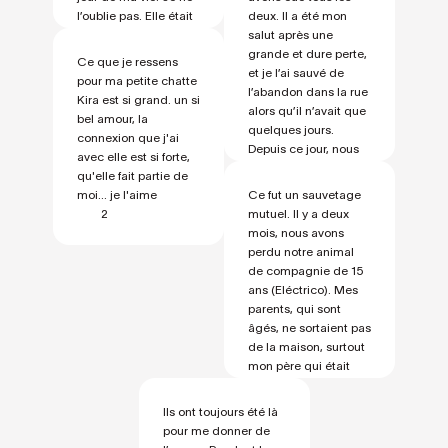
l’oublie pas. Elle était
deux. Il a été mon
comme ma
salut après une
protectrice, toujours
grande et dure perte,
Ce que je ressens
attentive à moi. Elle
et je l’ai sauvé de
pour ma petite chatte
me suivait partout.
l’abandon dans la rue
Kira est si grand. un si
Pendant ma
alors qu’il n’avait que
bel amour, la
grossesse, elle a
quelques jours.
connexion que j'ai
passé les neuf mois
Depuis ce jour, nous
avec elle est si forte,
collée à mon ventre,
sommes
qu'elle fait partie de
et quand mon bébé
inséparables. Merci,
moi... je l'aime
Ce fut un sauvetage
est né, elle ne le
Caramelo.
2
mutuel. Il y a deux
2
quittait jamais,
mois, nous avons
dormant même avec
perdu notre animal
lui dans son berceau.
de compagnie de 15
Elle sera toujours
ans (Eléctrico). Mes
dans mon cœur.
parents, qui sont
2
âgés, ne sortaient pas
de la maison, surtout
mon père qui était
très triste et restait
allongé toute la
Ils ont toujours été là
journée. J'ai vu une
pour me donner de
annonce du refuge