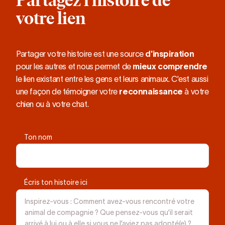
Partagez l'histoire de
son museau dans
votre lien
mon cou. Adele m a
sauvée. Je l ai
sauvée. Je l aime fort
et fait tout pour la
protéger et la rendre
Partager votre histoire est une source
d'inspiration
heureuse. C est une
pour les autres et nous permet de
mieux comprendre
merveille .
le lien existant entre les gens et leurs animaux. C'est aussi
3
une façon de témoigner votre
reconnaissance
à votre
chien ou à votre chat.
Ton nom
Écris ton histoire ici