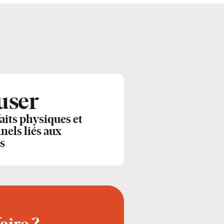
user
faits physiques et
els liés aux
s