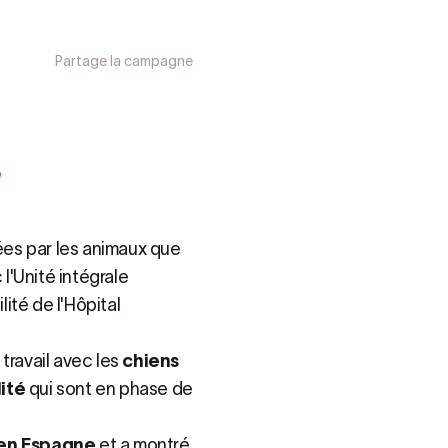
Partage la campagne
s
es par les animaux que
l'Unité intégrale
lité de l'Hôpital
ravail avec les
chiens
lité
qui sont en phase de
 en Espagne
et a montré