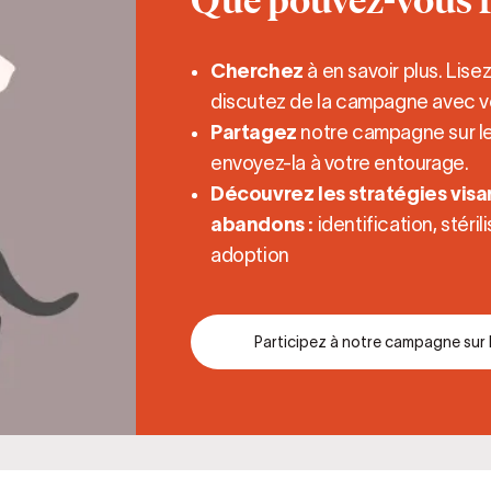
Que pouvez-vous f
Cherchez
à en savoir plus. Lise
discutez de la campagne avec vos
Partagez
notre campagne sur le
envoyez-la à votre entourage.
Découvrez les stratégies visan
abandons :
identification, stéri
adoption
Participez à notre campagne sur