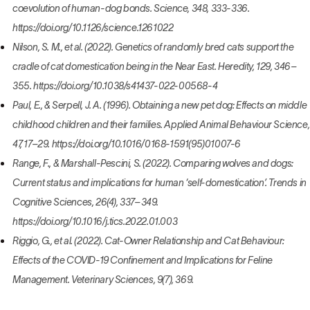
coevolution of human-dog bonds. Science, 348, 333-336.
https://doi.org/10.1126/science.1261022
Nilson, S. M., et al. (2022). Genetics of randomly bred cats support the
cradle of cat domestication being in the Near East. Heredity, 129, 346–
355. https://doi.org/10.1038/s41437-022-00568-4
Paul, E., & Serpell, J. A. (1996). Obtaining a new pet dog: Effects on middle
childhood children and their families. Applied Animal Behaviour Science,
47, 17–29. https://doi.org/10.1016/0168-1591(95)01007-6
Range, F., & Marshall-Pescini, S. (2022). Comparing wolves and dogs:
Current status and implications for human ‘self-domestication’. Trends in
Cognitive Sciences, 26(4), 337–349.
https://doi.org/10.1016/j.tics.2022.01.003
Riggio, G., et al. (2022). Cat-Owner Relationship and Cat Behaviour:
Effects of the COVID-19 Confinement and Implications for Feline
Management. Veterinary Sciences, 9(7), 369.