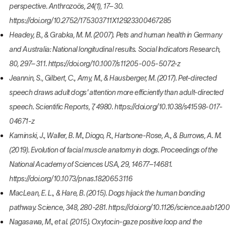
perspective. Anthrozoös, 24(1), 17–30.
https://doi.org/10.2752/175303711X12923300467285
Headey, B., & Grabka, M. M. (2007). Pets and human health in Germany
and Australia: National longitudinal results. Social Indicators Research,
80, 297–311. https://doi.org/10.1007/s11205-005-5072-z
Jeannin, S., Gilbert, C., Amy, M., & Hausberger, M. (2017). Pet-directed
speech draws adult dogs' attention more efficiently than adult-directed
speech. Scientific Reports, 7, 4980. https://doi.org/10.1038/s41598-017-
04671-z
Kaminski, J., Waller, B. M., Diogo, R., Hartsone-Rose, A., & Burrows, A. M.
(2019). Evolution of facial muscle anatomy in dogs. Proceedings of the
National Academy of Sciences USA, 29, 14677–14681.
https://doi.org/10.1073/pnas.1820653116
MacLean, E. L., & Hare, B. (2015). Dogs hijack the human bonding
pathway. Science, 348, 280-281. https://doi.org/10.1126/science.aab1200
Nagasawa, M., et al. (2015). Oxytocin-gaze positive loop and the