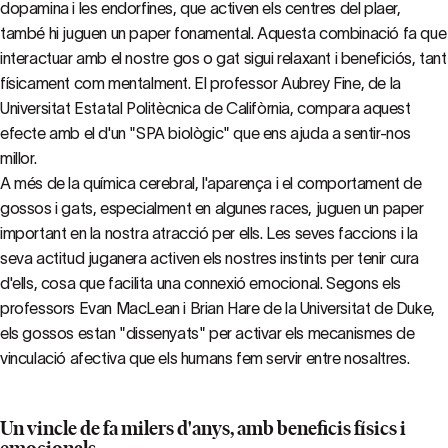
dopamina i les endorfines, que activen els centres del plaer,
també hi juguen un paper fonamental. Aquesta combinació fa que
interactuar amb el nostre gos o gat sigui relaxant i beneficiós, tant
físicament com mentalment. El professor Aubrey Fine, de la
Universitat Estatal Politècnica de Califòrnia, compara aquest
efecte amb el d'un "SPA biològic" que ens ajuda a sentir-nos
millor.
A més de la química cerebral, l'aparença i el comportament de
gossos i gats, especialment en algunes races, juguen un paper
important en la nostra atracció per ells. Les seves faccions i la
seva actitud juganera activen els nostres instints per tenir cura
d'ells, cosa que facilita una connexió emocional. Segons els
professors Evan MacLean i Brian Hare de la Universitat de Duke,
els gossos estan "dissenyats" per activar els mecanismes de
vinculació afectiva que els humans fem servir entre nosaltres.
Un vincle de fa milers d'anys, amb beneficis físics i