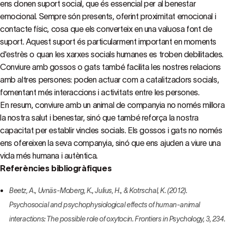
ens donen suport social, que és essencial per al benestar
emocional. Sempre són presents, oferint proximitat emocional i
contacte físic, cosa que els converteix en una valuosa font de
suport. Aquest suport és particularment important en moments
d'estrès o quan les xarxes socials humanes es troben debilitades.
Conviure amb gossos o gats també facilita les nostres relacions
amb altres persones: poden actuar com a catalitzadors socials,
fomentant més interaccions i activitats entre les persones.
En resum, conviure amb un animal de companyia no només millora
la nostra salut i benestar, sinó que també reforça la nostra
capacitat per establir vincles socials. Els gossos i gats no només
ens ofereixen la seva companyia, sinó que ens ajuden a viure una
vida més humana i autèntica.
Referències bibliogràfiques
Beetz, A., Uvnäs-Moberg, K., Julius, H., & Kotrschal, K. (2012).
Psychosocial and psychophysiological effects of human-animal
interactions: The possible role of oxytocin. Frontiers in Psychology, 3, 234.