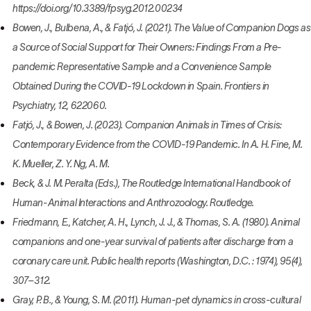
https://doi.org/10.3389/fpsyg.2012.00234
Bowen, J., Bulbena, A., & Fatjó, J. (2021). The Value of Companion Dogs as
a Source of Social Support for Their Owners: Findings From a Pre-
pandemic Representative Sample and a Convenience Sample
Obtained During the COVID-19 Lockdown in Spain. Frontiers in
Psychiatry, 12, 622060.
Fatjó, J., & Bowen, J. (2023). Companion Animals in Times of Crisis:
Contemporary Evidence from the COVID-19 Pandemic. In A. H. Fine, M.
K. Mueller, Z. Y. Ng, A. M.
Beck, & J. M. Peralta (Eds.), The Routledge International Handbook of
Human-Animal Interactions and Anthrozoology. Routledge.
Friedmann, E., Katcher, A. H., Lynch, J. J., & Thomas, S. A. (1980). Animal
companions and one-year survival of patients after discharge from a
coronary care unit. Public health reports (Washington, D.C. : 1974), 95(4),
307–312.
Gray, P. B., & Young, S. M. (2011). Human-pet dynamics in cross-cultural