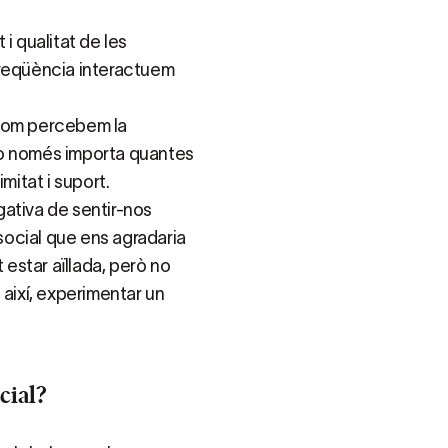
i qualitat de les
freqüència interactuem
 com percebem la
. No només importa quantes
itat i suport.
gativa de sentir-nos
 social que ens agradaria
 estar aïllada, però no
i així, experimentar un
cial?