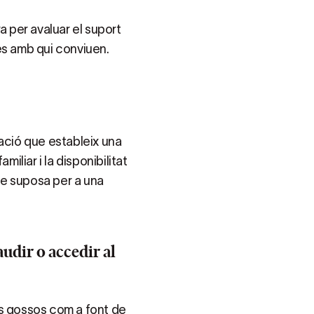
a per avaluar el suport
es amb qui conviuen.
lació que estableix una
iliar i la disponibilitat
que suposa per a una
udir o accedir al
ls gossos com a font de