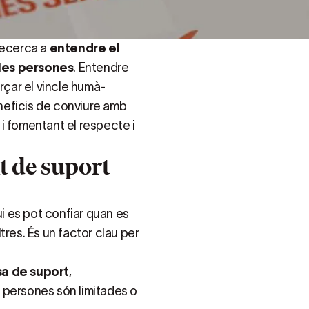
recerca a
entendre el
 les persones
. Entendre
rçar el vincle humà-
neficis de conviure amb
s i fomentant el respecte i
t de suport
ui es pot confiar quan es
tres. És un factor clau per
sa de suport
,
 persones són limitades o