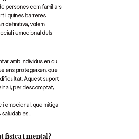
de persones com familiars
rt i quines barreres
n definitiva, volem
ocial i emocional dels
tar amb individus en qui
que ens protegeixen, que
ificultat. Aquest suport
eina i, per descomptat,
c i emocional, que mitiga
 saludables..
t física i mental?