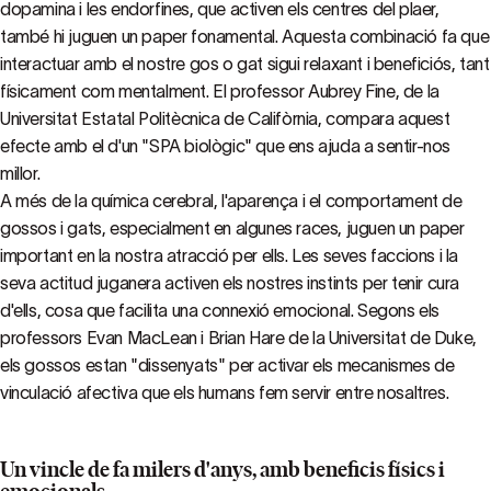
dopamina i les endorfines, que activen els centres del plaer,
també hi juguen un paper fonamental. Aquesta combinació fa que
interactuar amb el nostre gos o gat sigui relaxant i beneficiós, tant
físicament com mentalment. El professor Aubrey Fine, de la
Universitat Estatal Politècnica de Califòrnia, compara aquest
efecte amb el d'un "SPA biològic" que ens ajuda a sentir-nos
millor.
A més de la química cerebral, l'aparença i el comportament de
gossos i gats, especialment en algunes races, juguen un paper
important en la nostra atracció per ells. Les seves faccions i la
seva actitud juganera activen els nostres instints per tenir cura
d'ells, cosa que facilita una connexió emocional. Segons els
professors Evan MacLean i Brian Hare de la Universitat de Duke,
els gossos estan "dissenyats" per activar els mecanismes de
vinculació afectiva que els humans fem servir entre nosaltres.
Un vincle de fa milers d'anys, amb beneficis físics i