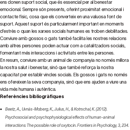
ens donen suport social, que és essencial per al benestar
emocional. Sempre són presents, oferint proximitat emocional i
contacte físic, cosa que els converteix en una valuosa font de
suport. Aquest suport és particularment important en moments
d'estrès o quan les xarxes socials humanes es troben debilitades.
Conviure amb gossos o gats també facilita les nostres relacions
amb altres persones: poden actuar com a catalitzadors socials,
fomentant més interaccions i activitats entre les persones.
En resum, conviure amb un animal de companyia no només millora
la nostra salut i benestar, sinó que també reforça la nostra
capacitat per establir vincles socials. Els gossos i gats no només
ens ofereixen la seva companyia, sinó que ens ajuden a viure una
vida més humana i autèntica.
Referències bibliogràfiques
Beetz, A., Uvnäs-Moberg, K., Julius, H., & Kotrschal, K. (2012).
Psychosocial and psychophysiological effects of human-animal
interactions: The possible role of oxytocin. Frontiers in Psychology, 3, 234.