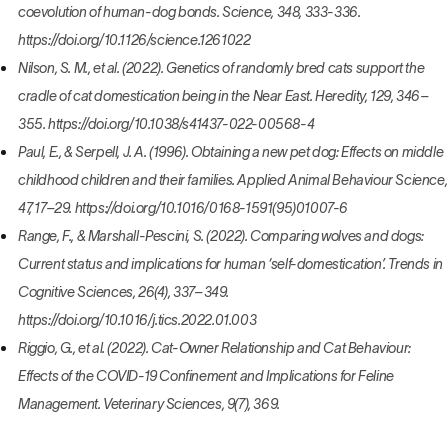
coevolution of human-dog bonds. Science, 348, 333-336.
https://doi.org/10.1126/science.1261022
Nilson, S. M., et al. (2022). Genetics of randomly bred cats support the
cradle of cat domestication being in the Near East. Heredity, 129, 346–
355. https://doi.org/10.1038/s41437-022-00568-4
Paul, E., & Serpell, J. A. (1996). Obtaining a new pet dog: Effects on middle
childhood children and their families. Applied Animal Behaviour Science,
47, 17–29. https://doi.org/10.1016/0168-1591(95)01007-6
Range, F., & Marshall-Pescini, S. (2022). Comparing wolves and dogs:
Current status and implications for human ‘self-domestication’. Trends in
Cognitive Sciences, 26(4), 337–349.
https://doi.org/10.1016/j.tics.2022.01.003
Riggio, G., et al. (2022). Cat-Owner Relationship and Cat Behaviour:
Effects of the COVID-19 Confinement and Implications for Feline
Management. Veterinary Sciences, 9(7), 369.