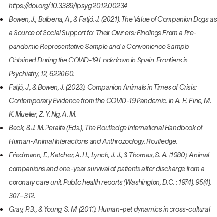
https://doi.org/10.3389/fpsyg.2012.00234
Bowen, J., Bulbena, A., & Fatjó, J. (2021). The Value of Companion Dogs as
a Source of Social Support for Their Owners: Findings From a Pre-
pandemic Representative Sample and a Convenience Sample
Obtained During the COVID-19 Lockdown in Spain. Frontiers in
Psychiatry, 12, 622060.
Fatjó, J., & Bowen, J. (2023). Companion Animals in Times of Crisis:
Contemporary Evidence from the COVID-19 Pandemic. In A. H. Fine, M.
K. Mueller, Z. Y. Ng, A. M.
Beck, & J. M. Peralta (Eds.), The Routledge International Handbook of
Human-Animal Interactions and Anthrozoology. Routledge.
Friedmann, E., Katcher, A. H., Lynch, J. J., & Thomas, S. A. (1980). Animal
companions and one-year survival of patients after discharge from a
coronary care unit. Public health reports (Washington, D.C. : 1974), 95(4),
307–312.
Gray, P. B., & Young, S. M. (2011). Human-pet dynamics in cross-cultural