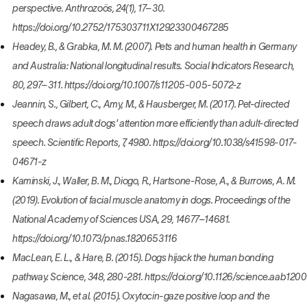
perspective. Anthrozoös, 24(1), 17–30.
https://doi.org/10.2752/175303711X12923300467285
Headey, B., & Grabka, M. M. (2007). Pets and human health in Germany
and Australia: National longitudinal results. Social Indicators Research,
80, 297–311. https://doi.org/10.1007/s11205-005-5072-z
Jeannin, S., Gilbert, C., Amy, M., & Hausberger, M. (2017). Pet-directed
speech draws adult dogs' attention more efficiently than adult-directed
speech. Scientific Reports, 7, 4980. https://doi.org/10.1038/s41598-017-
04671-z
Kaminski, J., Waller, B. M., Diogo, R., Hartsone-Rose, A., & Burrows, A. M.
(2019). Evolution of facial muscle anatomy in dogs. Proceedings of the
National Academy of Sciences USA, 29, 14677–14681.
https://doi.org/10.1073/pnas.1820653116
MacLean, E. L., & Hare, B. (2015). Dogs hijack the human bonding
pathway. Science, 348, 280-281. https://doi.org/10.1126/science.aab1200
Nagasawa, M., et al. (2015). Oxytocin-gaze positive loop and the