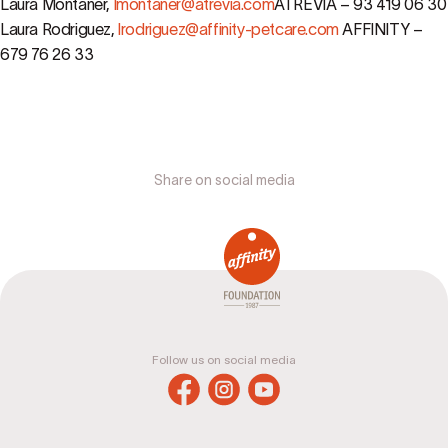
Laura Montaner,
lmontaner@atrevia.com
ATREVIA – 93 419 06 30
Laura Rodriguez,
lrodriguez@affinity-petcare.com
AFFINITY –
679 76 26 33
Share on social media
Follow us on social media